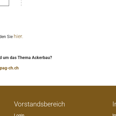
hier.
nden Sie
und um das Thema Ackerbau?
pag-ch.ch
Vorstandsbereich
I
Login
I