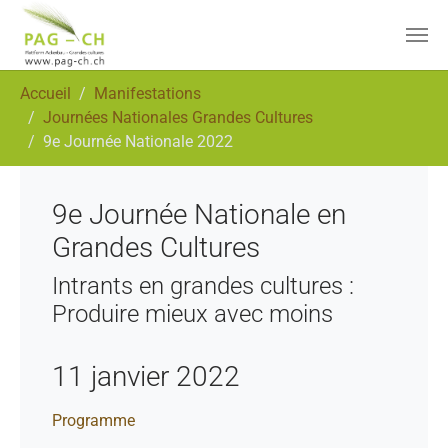
Aller au contenu principal
Vous êtes ici:
Accueil
Manifestations
Journées Nationales Grandes Cultures
9e Journée Nationale 2022
9e Journée Nationale en
Grandes Cultures
Intrants en grandes cultures :
Produire mieux avec moins
11 janvier 2022
Programme