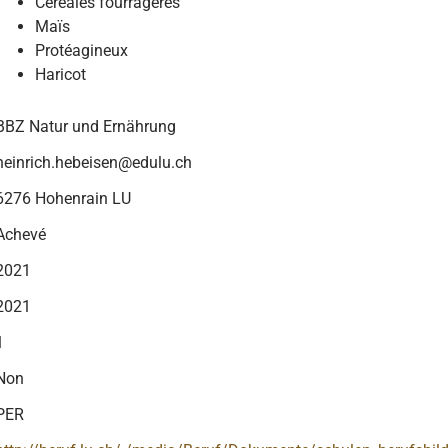
Céréales fourragères
Maïs
Protéagineux
Haricot
BBZ Natur und Ernährung
heinrich.hebeisen@edulu.ch
6276 Hohenrain LU
Achevé
2021
2021
1
Non
PER