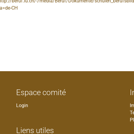
http://beruf.lu.ch/-/media/Beruf/Dokumente/schulen_berufsbi
la=de-CH
Espace comité
I
Login
I
T
Pl
Liens utiles