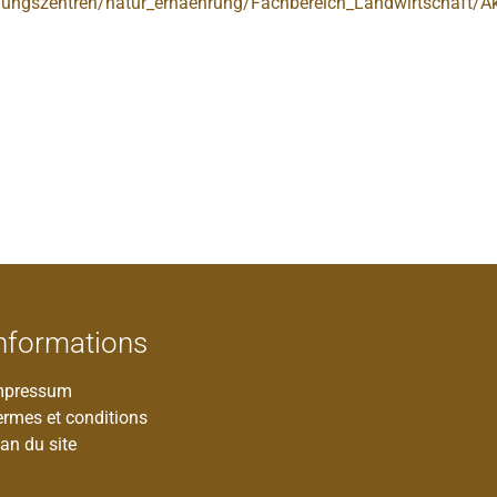
ldungszentren/natur_ernaehrung/Fachbereich_Landwirtschaft/
nformations
mpressum
ermes et conditions
an du site