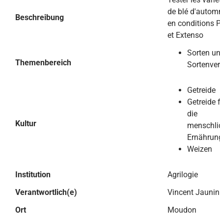
de blé d'autom
Beschreibung
en conditions 
et Extenso
Sorten u
Themenbereich
Sortenve
Getreide
Getreide 
die
Kultur
menschli
Ernährun
Weizen
Institution
Agrilogie
Verantwortlich(e)
Vincent Jaunin
Ort
Moudon