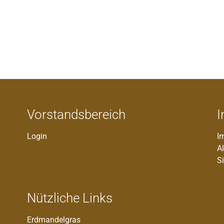
Vorstandsbereich
I
Login
I
A
S
Nützliche Links
Erdmandelgras