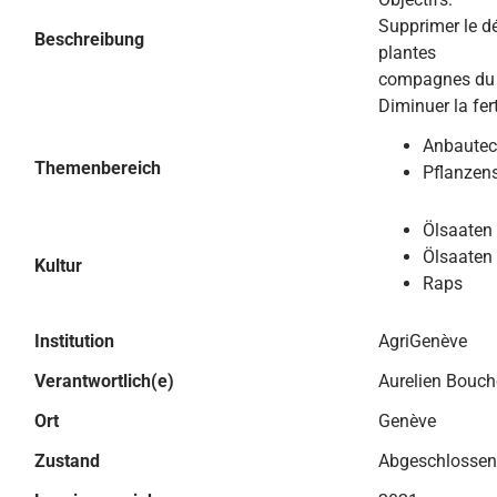
Supprimer le dé
Beschreibung
plantes
compagnes du 
Diminuer la fer
Anbautec
Themenbereich
Pflanzen
Ölsaaten
Ölsaaten 
Kultur
Raps
Institution
AgriGenève
Verantwortlich(e)
Aurelien Bouch
Ort
Genève
Zustand
Abgeschlossen