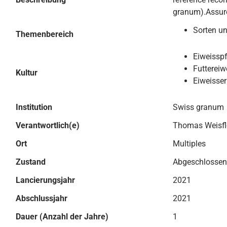
granum).Assure
Sorten u
Themenbereich
Eiweissp
Futtereiw
Kultur
Eiweisse
Institution
Swiss granum
Verantwortlich(e)
Thomas Weisfl
Ort
Multiples
Zustand
Abgeschlossen
Lancierungsjahr
2021
Abschlussjahr
2021
Dauer (Anzahl der Jahre)
1