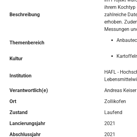
ihrem Kochtyp 
Beschreibung
zahlreiche Dat
erhoben. Zudem
Messungen und
Anbautec
Themenbereich
Kartoffel
Kultur
HAFL - Hochschu
Institution
Lebensmittelw
Verantwortlich(e)
Andreas Keiser
Ort
Zollikofen
Zustand
Laufend
Lancierungsjahr
2021
Abschlussjahr
2021