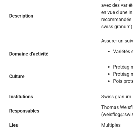
avec des variét
en vue d'une ins
Description
recommandée (r
swiss granum)
Assurer un suiv
Variétés 
Domaine d'activité
Protéagi
Protéagin
Culture
Pois pro
Institutions
Swiss granum
Thomas Weisf
Responsables
(weisflog@swi
Lieu
Multiples