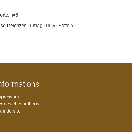
dorte: n=3
differenzen - Ertrag - HLG - Protein -
nformations
mpressum
ermes et conditions
an du site