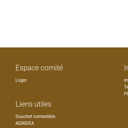
Espace comité
I
Login
I
T
Pl
Liens utiles
Souchet comestible
AGRIDEA