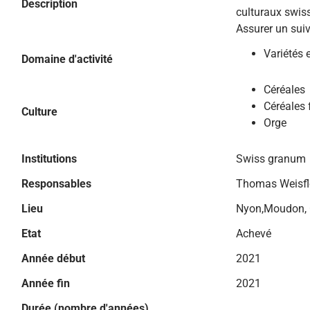
Description
culturaux swis
Assurer un suiv
Variétés 
Domaine d'activité
Céréales
Céréales 
Culture
Orge
Institutions
Swiss granum
Responsables
Thomas Weisfl
Lieu
Nyon,Moudon, C
Etat
Achevé
Année début
2021
Année fin
2021
Durée (nombre d'années)