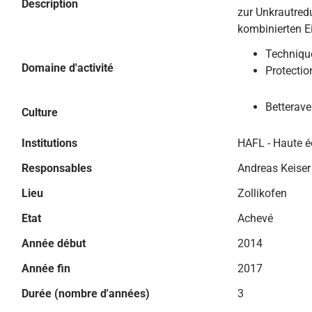
Description
zur Unkrautred
kombinierten E
Technique
Domaine d'activité
Protectio
Betterave
Culture
Institutions
HAFL - Haute é
Responsables
Andreas Keiser
Lieu
Zollikofen
Etat
Achevé
Année début
2014
Année fin
2017
Durée (nombre d'années)
3