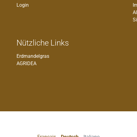
Login
I
A
S
Nützliche Links
Erdmandelgras
AGRIDEA
Francais
Deutsch
Italiano