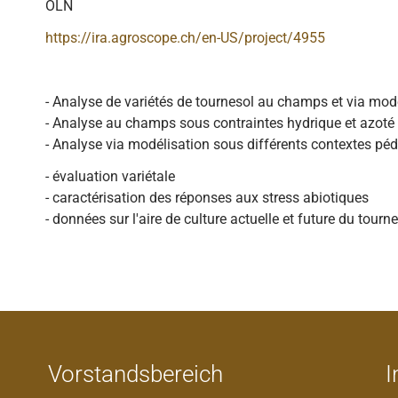
ÖLN
https://ira.agroscope.ch/en-US/project/4955
- Analyse de variétés de tournesol au champs et via mo
- Analyse au champs sous contraintes hydrique et azoté
- Analyse via modélisation sous différents contextes pé
- évaluation variétale
- caractérisation des réponses aux stress abiotiques
- données sur l'aire de culture actuelle et future du tourn
Vorstandsbereich
I