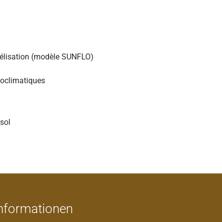
délisation (modèle SUNFLO)
doclimatiques
esol
nformationen