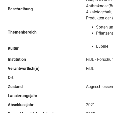
Anthraknose(Br
Beschreibung
Alkaloidgehalt,
Produkten der 
Sorten u
Themenbereich
Pflanzen
Lupine
Kultur
Institution
FiBL - Forschu
Verantwortlich(e)
FiBL
Ort
Zustand
Abgeschlossen
Lancierungsjahr
Abschlussjahr
2021