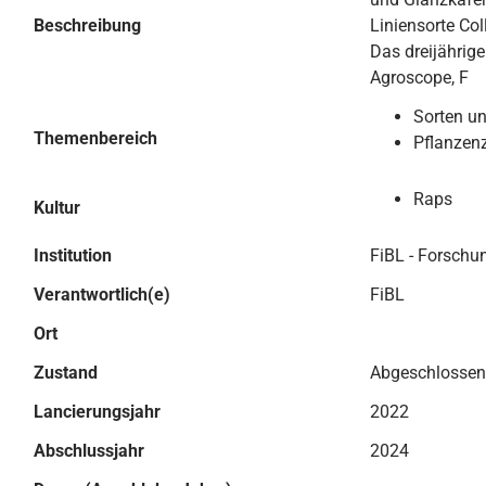
Beschreibung
Liniensorte Coll
Das dreijährig
Agroscope, F
Sorten u
Themenbereich
Pflanzen
Raps
Kultur
Institution
FiBL - Forschu
Verantwortlich(e)
FiBL
Ort
Zustand
Abgeschlossen
Lancierungsjahr
2022
Abschlussjahr
2024