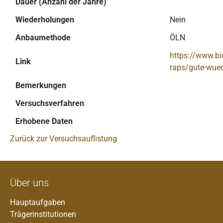
Dauer (Anzahl der Jahre)
Wiederholungen
Nein
Anbaumethode
ÖLN
https://www.bi
Link
raps/gute-wuec
Bemerkungen
Versuchsverfahren
Erhobene Daten
Zurück zur Versuchsauflistung
Über uns
Hauptaufgaben
Trägerinstitutionen