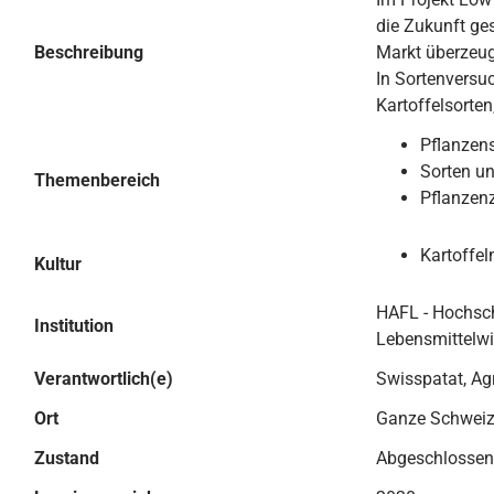
die Zukunft ge
Beschreibung
Markt überzeu
In Sortenversu
Kartoffelsorten
Pflanzen
Sorten u
Themenbereich
Pflanzen
Kartoffel
Kultur
HAFL - Hochschu
Institution
Lebensmittelw
Verantwortlich(e)
Swisspatat, A
Ort
Ganze Schwei
Zustand
Abgeschlossen