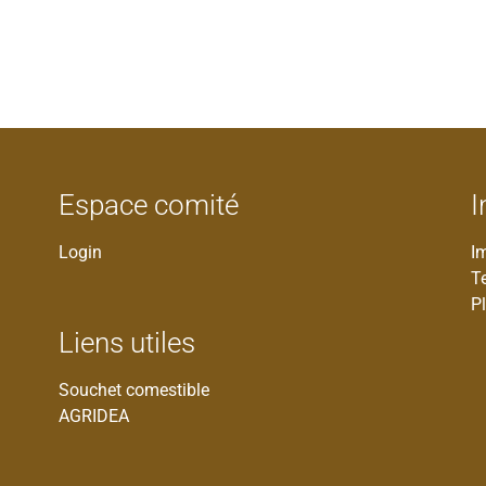
Espace comité
I
Login
I
T
Pl
Liens utiles
Souchet comestible
AGRIDEA