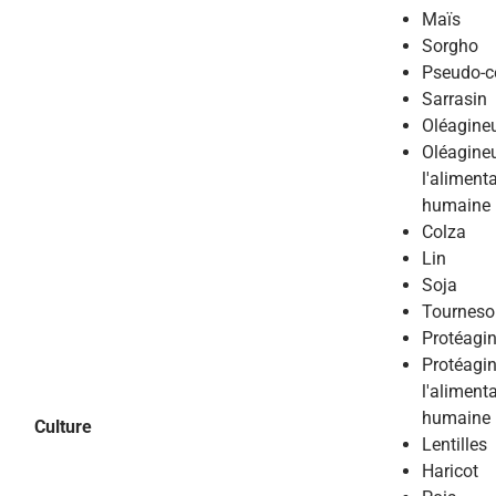
Maïs
Sorgho
Pseudo-c
Sarrasin
Oléagine
Oléagine
l'aliment
humaine
Colza
Lin
Soja
Tourneso
Protéagi
Protéagi
l'aliment
humaine
Culture
Lentilles
Haricot