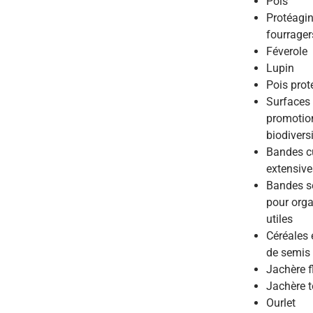
Pois
Protéagi
fourrager
Féverole
Lupin
Pois pro
Surfaces
promotion
biodivers
Bandes cu
extensive
Bandes 
pour org
utiles
Céréales 
de semis
Jachère f
Jachère 
Ourlet