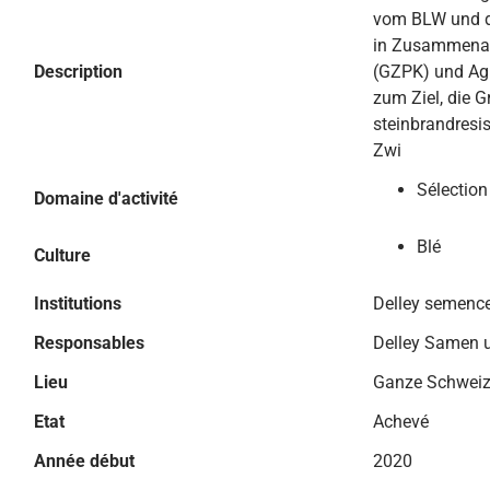
vom BLW und d
in Zusammenarb
Description
(GZPK) und Ag
zum Ziel, die 
steinbrandresi
Zwi
Sélection
Domaine d'activité
Blé
Culture
Institutions
Delley semence
Responsables
Delley Samen 
Lieu
Ganze Schwei
Etat
Achevé
Année début
2020