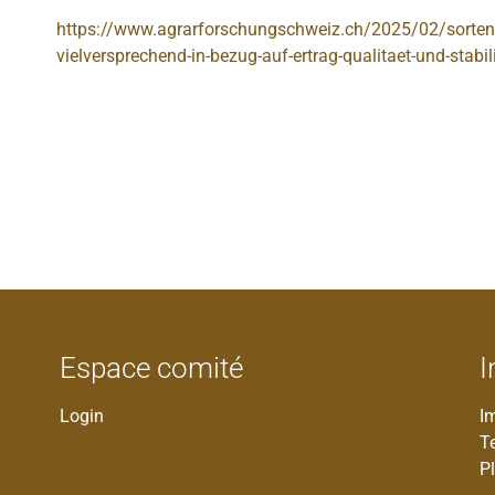
https://www.agrarforschungschweiz.ch/2025/02/sorte
vielversprechend-in-bezug-auf-ertrag-qualitaet-und-stabil
Espace comité
I
Login
I
T
Pl