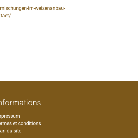
nmischungen-im-weizenanbau-
itaet/
nformations
mpressum
ermes et conditions
an du site