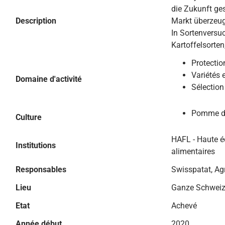
die Zukunft ge
Description
Markt überzeu
In Sortenversu
Kartoffelsorten
Protectio
Variétés 
Domaine d'activité
Sélection
Pomme de
Culture
HAFL - Haute é
Institutions
alimentaires
Responsables
Swisspatat, A
Lieu
Ganze Schwei
Etat
Achevé
Année début
2020