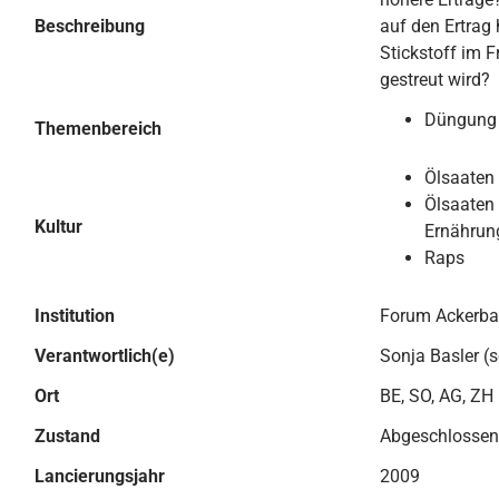
Beschreibung
auf den Ertrag 
Stickstoff im F
gestreut wird?
Düngung
Themenbereich
Ölsaaten
Ölsaaten 
Kultur
Ernährun
Raps
Institution
Forum Ackerb
Verantwortlich(e)
Sonja Basler (
Ort
BE, SO, AG, ZH
Zustand
Abgeschlossen
Lancierungsjahr
2009