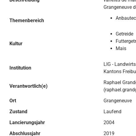
Grangeneuve du
Anbautec
Themenbereich
Getreide
Futterget
Kultur
Mais
LIG - Landwirts
Institution
Kantons Freibu
Raphael Grand
Verantwortlich(e)
(raphael.grand
Ort
Grangeneuve
Zustand
Laufend
Lancierungsjahr
2004
Abschlussjahr
2019